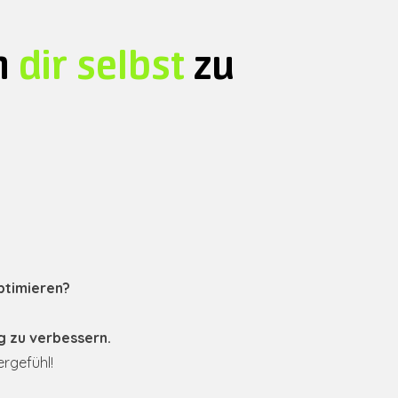
n
dir selbst
zu
ptimieren?
g zu verbessern.
ergefühl!