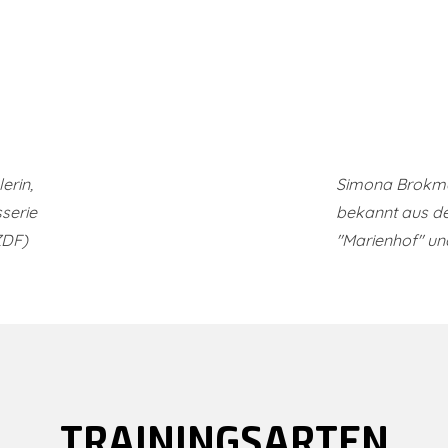
erin,
Simona Brokma
serie
bekannt aus de
ZDF)
"Marienhof" un
TRAININGSARTEN