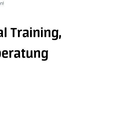
n!
l Training,
beratung