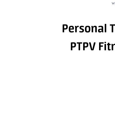
w
Personal T
PTPV Fi