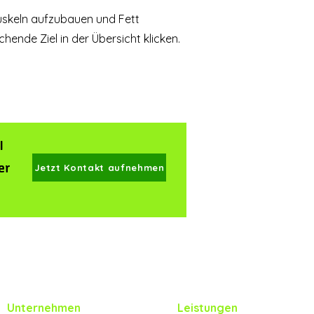
Muskeln aufzubauen und Fett
ende Ziel in der Übersicht klicken.
l
er
Jetzt Kontakt aufnehmen
Kundenbewertungen und Erfahrungen zu
PTPV-Personal Trainer Philipp Vedder
100%
SEHR GUT
Unternehmen
Leistungen
Empfehlungen auf