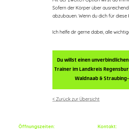
Sofern der Körper über ausreichend 
abzubauen. Wenn du dich für diese K
Ich helfe dir gerne dabei, alle wich
Du willst einen unverbindlich
Trainer
im
Landkreis Regensbur
Waldnaab & Straubing
< Zurück zur Übersicht
Öffnungszeiten:
Kontakt: