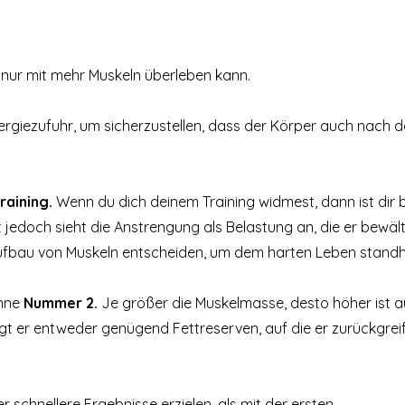
 nur mit mehr Muskeln überleben kann.
ergiezufuhr, um sicherzustellen, dass der Körper auch nach 
raining.
Wenn du dich deinem Training widmest, dann ist dir
t jedoch sieht die Anstrengung als Belastung an, die er bewäl
Aufbau von Muskeln entscheiden, um dem harten Leben standh
ohne
Nummer 2.
Je größer die Muskelmasse, desto höher ist a
gt er entweder genügend Fettreserven, auf die er zurückgrei
 schnellere Ergebnisse erzielen, als mit der ersten.