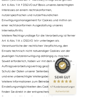
Art. 6 Abs. 1 lit. f DSGVO auf Basis unseres berechtigten
Interesses an einem rechtskonformen,
nutzerspezifischen und nutzerfreundlichen
Einwilligungsmanagement für Cookies und mithin an
einer rechtskonformen Ausgestaltung unseres
Internetauftritts.
Kundenbewertungen und Erfahrungen zu
PTPV-Personal Trainer Philipp Vedder
Weitere Rechtsgrundlage für die Verarbeitung ist ferner
Art. 6 Abs. 1 lit. c DSGVO. Wir unterliegen als
SEHR GUT
100%
Verantwortliche der rechtlichen Verpflichtung, den
Einsatz technisch nicht notwendiger Cookies von der
Empfehlungen auf
jeweiligen Nutzereinwilligung abhängig zu machen.
ProvenExpert.com
5,00 / 5,00
Soweit erforderlich, haben wir mit dem Anbieter einen
Auftragsverarbeitungsvertrag geschlossen, der den
35
12
Schutz der Daten unserer Seitenbesucher sicherstellt
Bewertungen auf
Bewertungen von 1
und eine unberechtigte Weitergabe an Dritte untersagt.
SEHR GUT
ProvenExpert.com
anderen Quelle
Weitere Informationen zum Betreiber und den
Einstellungsmöglichkeiten des Cookie-Consent-Tools
47 Kundenbewertungen
Blick aufs ProvenExpert-Profil werfen
Authentizität
finden Sie direkt in der entsprechenden
Benutzeroberfläche auf unserer Website.
9) Rechte des Betroffenen
9.1 Das geltende Datenschutzrecht gewährt Ihnen