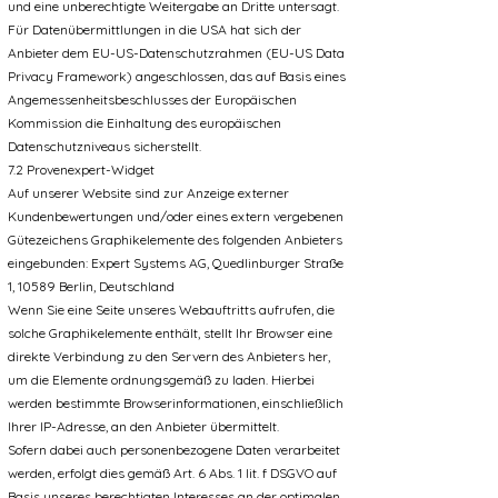
und eine unberechtigte Weitergabe an Dritte untersagt.
Für Datenübermittlungen in die USA hat sich der
Anbieter dem EU-US-Datenschutzrahmen (EU-US Data
Privacy Framework) angeschlossen, das auf Basis eines
Angemessenheitsbeschlusses der Europäischen
Kommission die Einhaltung des europäischen
Datenschutzniveaus sicherstellt.
7.2 Provenexpert-Widget
Auf unserer Website sind zur Anzeige externer
Kundenbewertungen und/oder eines extern vergebenen
Gütezeichens Graphikelemente des folgenden Anbieters
eingebunden: Expert Systems AG, Quedlinburger Straße
1, 10589 Berlin, Deutschland
Wenn Sie eine Seite unseres Webauftritts aufrufen, die
solche Graphikelemente enthält, stellt Ihr Browser eine
direkte Verbindung zu den Servern des Anbieters her,
um die Elemente ordnungsgemäß zu laden. Hierbei
werden bestimmte Browserinformationen, einschließlich
Ihrer IP-Adresse, an den Anbieter übermittelt.
Sofern dabei auch personenbezogene Daten verarbeitet
werden, erfolgt dies gemäß Art. 6 Abs. 1 lit. f DSGVO auf
Basis unseres berechtigten Interesses an der optimalen