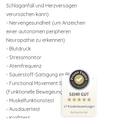
Schlaganfall und Herzversagen
verursachen kann)
- Nervengesundheit (um Anzeichen
einer autonomen peripheren
Kundenbewertungen und Erfahrungen zu
Neuropathie zu erkennen)
PTPV-Personal Trainer Philipp Vedder
- Blutdruck
SEHR GUT
100%
- Stressmonitor
Empfehlungen auf
- Atemfrequenz
ProvenExpert.com
5,00 / 5,00
- Sauerstoff-Sättigung im Blut
35
12
- ​Functional Movement Screen
Bewertungen auf
(Funktionelle Bewegeungsanalyse)
Bewertungen von 1
SEHR GUT
ProvenExpert.com
anderen Quelle
- Muskelfunktionstest
47 Kundenbewertungen
- Ausdauertest
Blick aufs ProvenExpert-Profil werfen
Authentizität
- Krafttest
1-2 Tage nach deinem
Gesundheitscheck, kannst du deine