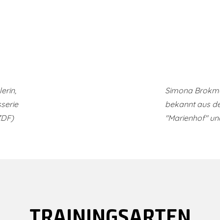
erin,
Simona Brokma
serie
bekannt aus de
ZDF)
"Marienhof" un
TRAININGSARTEN