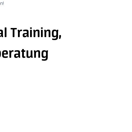
n!
l Training,
beratung