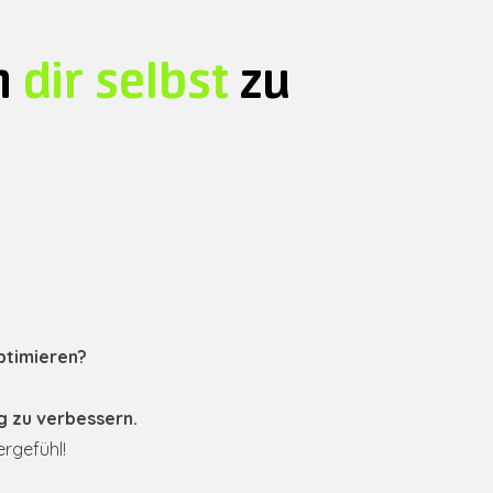
n
dir selbst
zu
ptimieren?
g zu verbessern.
ergefühl!