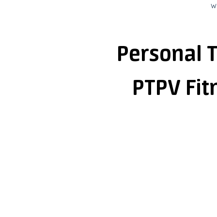
w
Personal T
PTPV Fi